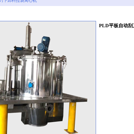
刮刀下卸料拉袋离心机
PLD平板自动
收藏