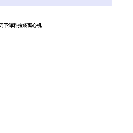
刮刀下卸料拉袋离心机