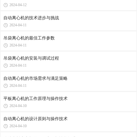
2024-04-12
自动离心机的技术进步与挑战
2024-04-11
吊袋离心机的最佳工作参数
2024-04-11
吊袋离心机的安装与调试过程
2024-04-11
自动离心机的市场需求与满足策略
2024-04-11
平板离心机的工作原理与操作技术
2024-04-10
自动离心机的设计原则与操作技术
2024-04-10