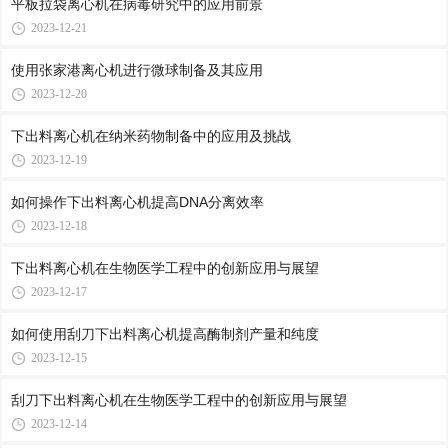
平板拉袋离心机在病毒研究中的应用前景
2023-12-21
使用张家港离心机进行微球制备及其应用
2023-12-20
下出料离心机在纳米药物制备中的应用及挑战
2023-12-19
如何操作下出料离心机提高DNA分离效率
2023-12-18
下出料离心机在生物医学工程中的创新应用与展望
2023-12-17
如何使用刮刀下出料离心机提高酶制剂产量和纯度
2023-12-15
刮刀下出料离心机在生物医学工程中的创新应用与展望
2023-12-14