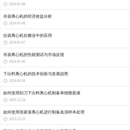
2024-01-09
吊袋离心机的经济效益分析
2024-01-08
拉袋离心机在糖业中的应用
2024-01-07
吊袋离心机的性能测试与市场反馈
2024-01-06
下出料离心机的技术创新与发展趋势
2024-01-04
如何使用刮刀下出料离心机制备单细胞悬液
2023-12-24
如何使用张家港离心机进行制备血清样本处理
2023-12-23