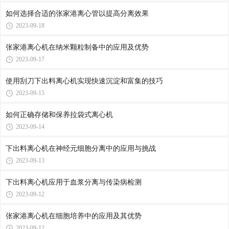
如何选择合适的张家港离心管以提高分离效果
2023-09-18
张家港离心机在纳米颗粒制备中的应用及优势
2023-09-17
使用刮刀下出料离心机实现快速沉淀和富集的技巧
2023-09-15
如何正确存储和保养拉袋式离心机
2023-09-14
下出料离心机在神经元细胞分离中的应用与挑战
2023-09-13
下出料离心机应用于血浆分离与传染病检测
2023-09-12
张家港离心机在细胞培养中的应用及其优势
2023-09-12