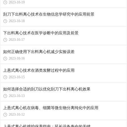
2023-10-19
刮刀下出料离心技术在生物信息学研究中的应用前景
2023-10-18
下出料离心技术在医学诊断中的应用及前景
2023-10-17
如何正确使用下出料离心机减少实验误差
2023-10-16
上悬式离心技术在酒类发酵过程中的应用
2023-10-15
如何选择合适的刮刀以优化刮刀下出料离心机效果
2023-10-13
上悬式离心机在病毒、细菌等微生物分离纯化中的应用
2023-10-12
上悬式离心机维护保养指南：延长设备寿命的关键