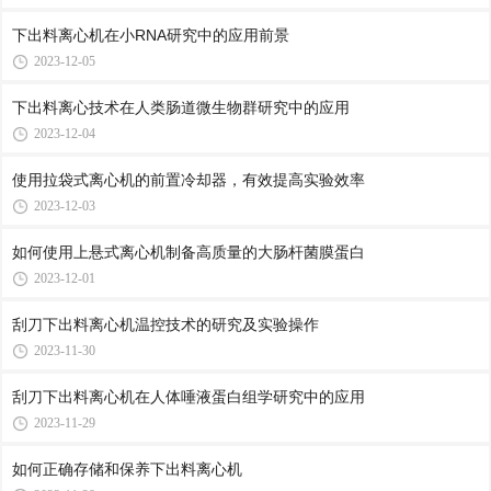
下出料离心机在小RNA研究中的应用前景
2023-12-05
下出料离心技术在人类肠道微生物群研究中的应用
2023-12-04
使用拉袋式离心机的前置冷却器，有效提高实验效率
2023-12-03
如何使用上悬式离心机制备高质量的大肠杆菌膜蛋白
2023-12-01
刮刀下出料离心机温控技术的研究及实验操作
2023-11-30
刮刀下出料离心机在人体唾液蛋白组学研究中的应用
2023-11-29
如何正确存储和保养下出料离心机