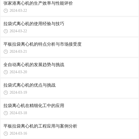
张家港离心机的生产效率与性能评价
2024-03-22
拉袋式离心机的使用经验与技巧
2024-03-22
平板拉袋离心机的特点分析与市场接受度
2024-03-21
全自动离心机的发展趋势与挑战
2024-03-20
拉袋式离心机的优点与挑战
2024-03-19
拉袋离心机在精细化工中的应用
2024-03-18
平板拉袋离心机的工程应用与案例分析
2024-03-16