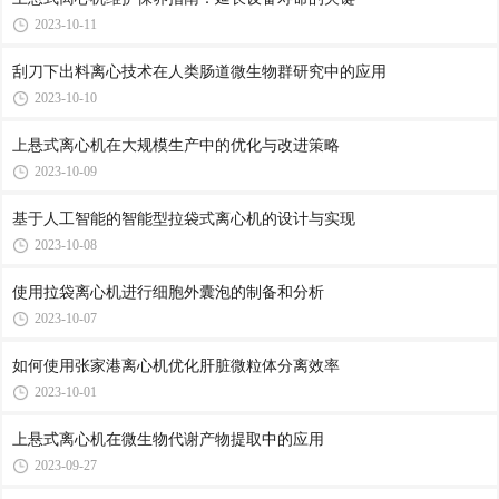
2023-10-11
刮刀下出料离心技术在人类肠道微生物群研究中的应用
2023-10-10
上悬式离心机在大规模生产中的优化与改进策略
2023-10-09
基于人工智能的智能型拉袋式离心机的设计与实现
2023-10-08
使用拉袋离心机进行细胞外囊泡的制备和分析
2023-10-07
如何使用张家港离心机优化肝脏微粒体分离效率
2023-10-01
上悬式离心机在微生物代谢产物提取中的应用
2023-09-27