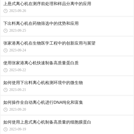
上悬式离心机在测序前处理和样品分离中的应用
2023-09-26
下出料离心机在药物筛选中的优势和应用
2023-09-25
张家港离心机在生物医学工程中的创新应用与展望
2023-09-24
使用张家港离心机快速制备高质量蛋白质
2023-09-22
如何使用下出料离心机检测环境中的微生物
2023-09-21
如何操作全自动离心机进行DNA纯化和富集
2023-09-20
如何使用上悬式离心机制备高质量的细胞膜蛋白
2023-09-19