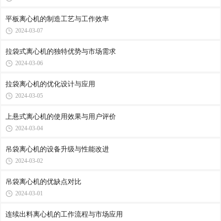
平板离心机的制造工艺与工作效率
2024-03-07
拉袋式离心机的独特优势与市场需求
2024-03-06
拉袋离心机的优化设计与应用
2024-03-05
上悬式离心机的使用效果与用户评价
2024-03-04
吊袋离心机的设备升级与性能改进
2024-03-02
吊袋离心机的优缺点对比
2024-03-01
连续出料离心机的工作流程与市场应用