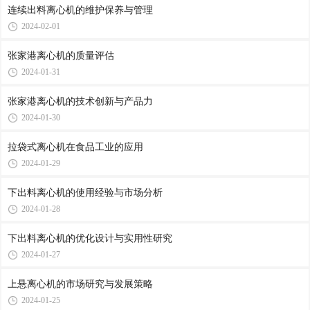
连续出料离心机的维护保养与管理
2024-02-01
张家港离心机的质量评估
2024-01-31
张家港离心机的技术创新与产品力
2024-01-30
拉袋式离心机在食品工业的应用
2024-01-29
下出料离心机的使用经验与市场分析
2024-01-28
下出料离心机的优化设计与实用性研究
2024-01-27
上悬离心机的市场研究与发展策略
2024-01-25