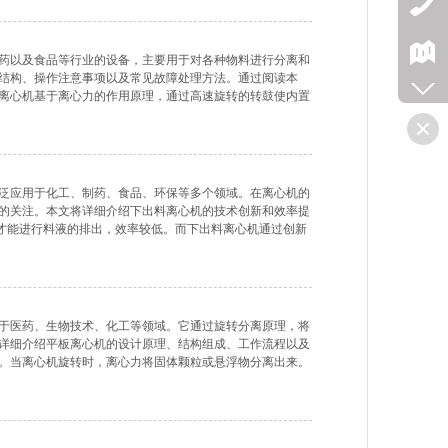
药以及食品等行业的设备，主要用于对各种物料进行分离和
结构、操作注意事项以及常见故障处理方法。通过阅读本
离心机基于离心力的作用原理，通过高速旋转的转鼓使内置
两部分，固体残留在滤袋内，而液体则通过滤袋的孔隙排
泛应用于化工、制药、食品、环保等多个领域。在离心机的
的关注。本文将详细介绍下出料离心机的技术创新和效率提
停机才能进行料液的排出，效率较低。而下出料离心机通过创新
率。其结构主要包括离心机主体、转鼓、分离液出口、固体
于医药、生物技术、化工等领域。它通过旋转分离原理，将
详细介绍平板离心机的设计原理、结构组成、工作流程以及
。当离心机旋转时，离心力将固体颗粒或悬浮物分离出来。
转速度和离心机半径可以提高离心力的大小，进而增加分离