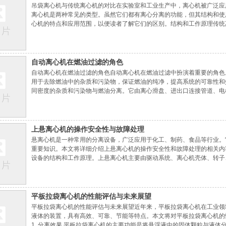
吊袋离心机与传统离心机的对比在实验室和工业生产中，离心机被广泛应
离心机是两种常见的类型。虽然它们都有离心分离的功能，但其结构和使
心机的特点和应用范围，以便读者了解它们的区别。结构和工作原理传统
成。电机通过转盘的旋转产生离心力，样品置于离心杯中并通过转子安装
样品中的各种成分分离。相比之下，吊袋离
自动离心机在燃油过滤的角色
自动离心机在燃油过滤的角色自动离心机在燃油过滤中扮演着重要的角色
用于去除燃油中的杂质和污染物，保证燃油的纯净，提高系统的可靠性和
同密度的杂质和污染物与燃油分离。它由离心滑盘、进出口连接管道、电
力量，杂质和污染物被甩到离心滑盘的边缘，而较干净的燃油则沿着离心
效地去除微小的固体颗粒和水分，提高燃
上悬离心机的操作安全性与故障处理
悬离心机是一种常用的分离设备，广泛应用于化工、制药、食品等行业。
重要知识。本文将详细介绍上悬离心机的操作安全性和故障处理的相关内
设备的结构和工作原理。上悬离心机主要由驱动系统、离心机壳体、转子
面的安全性：1. 设备稳定性确保设备处于稳定的工作状态是操作上悬离
件是否固定牢固。轴承、皮带等易损部件
平板拉袋离心机的性能评估与未来展望
平板拉袋离心机的性能评估与未来展望近年来，平板拉袋离心机在工业领
液体的装置，具有高效、可靠、节能等特点。本文将对平板拉袋离心机的
1. 分离效果 平板拉袋离心机的主要功能是将悬浮液中的固体颗粒与液