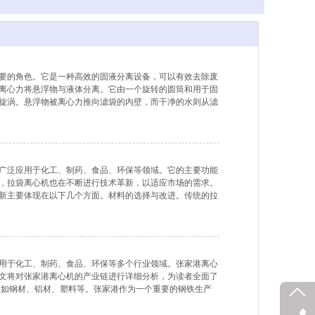
要的角色。它是一种高效的固液分离设备，可以有效去除废
离心力将悬浮物与液体分离。它由一个旋转的圆筒和用于固
旋涡。悬浮物被离心力推向滤袋的内壁，而干净的水则从滤
可以通过排渣口进行排出。吊袋离心机在废水处理中有许多
广泛应用于化工、制药、食品、环保等领域。它的主要功能
，拉袋离心机也在不断进行技术革新，以适应市场的需求。
新主要体现在以下几个方面。材料的选择与改进。传统的拉
已经采用耐腐蚀性更好的陶瓷材料，提高了设备的使用寿命
用于化工、制药、食品、环保等多个行业领域。张家港离心
文将对张家港离心机的产业链进行详细分析，为读者全面了
，如钢材、铝材、塑料等。张家港作为一个重要的钢铁生产
。张家港还拥有多家塑料制品生产企业，使得离心机制造过