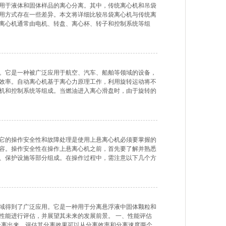
用于液体和固体样品的离心分离。其中，传统离心机和吊袋
用方式存在一些差异。本文将详细比较吊袋离心机与传统离
离心机通常由电机、转盘、离心杯、转子和控制系统等组
在转盘上。离心过程中，样品受到离心力的作用，从而使得
。它是一种被广泛应用于航空、汽车、船舶等领域的设备，
效率。自动离心机基于离心力原理工作，利用旋转运动将不
机和控制系统等组成。当燃油进入离心滑盘时，由于旋转的
滑盘中间的管道流出。自动离心机具有许多优点。它能够有
它的操作安全性和故障处理是使用上悬离心机必须要掌握的
容。操作安全性在操作上悬离心机之前，首先要了解并熟悉
、保护设施等部分组成。在操作过程中，需注意以下几个方
心机的首要任务。在使用前，应检查设备是否放置平稳，各部
域得到了广泛应用。它是一种用于分离悬浮液中固体颗粒和
性能进行评估，并展望其未来的发展前景。 一、性能评估
体分离出来。评估其分离效果可以从分离效率和分离速度两个