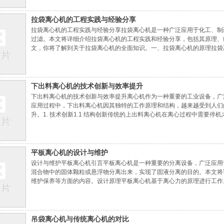
拉袋离心机的工程实践与经验分享
拉袋离心机的工程实践与经验分享拉袋离心机是一种广泛应用于化工、制
过滤。本文将详细介绍拉袋离心机的工程实践和经验分享，包括其原理、
文，你将了解到关于拉袋离心机的全面知识。一、拉袋离心机的原理拉袋
的滤袋产生离心分离作用。在离心力的作用下，物料被分离成固体和液体
出。这一原理使得拉袋离心机成为物料过滤和
下出料离心机的技术创新与效率提升
下出料离心机的技术创新与效率提升离心机作为一种重要的工业设备，广
应用过程中，下出料离心机因其独特的工作原理和结构，越来越受到人们
升。1. 技术创新1.1 结构创新传统的上出料离心机在离心过程中需要
的结构设计，在运转过程中可连续排出液体，无需停机，大大提高工作效
排出口等部分。1.2 控制系统创新为了进
平板离心机的设计与维护
设计与维护平板离心机引言平板离心机是一种重要的分离设备，广泛应用
混合物中的固体颗粒或悬浮物分离出来，实现了固液分离的目的。本文将
维护保养等方面的内容。设计原理平板离心机基于离心力的原理进行工作
离心力的大小与旋转速度、离心机半径和离心介质的密度有关。较高的旋
效果。结构组成平板离心机一般由以下几
吊袋离心机与传统离心机的对比