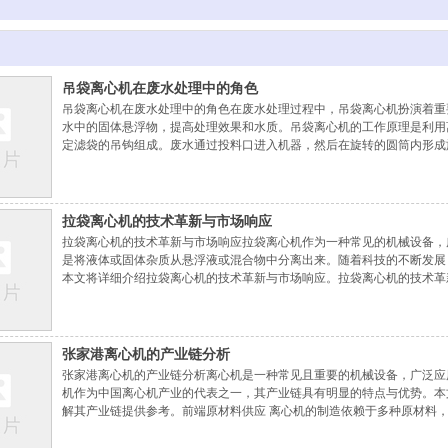
吊袋离心机在废水处理中的角色
吊袋离心机在废水处理中的角色在废水处理过程中，吊袋离心机扮演着重
水中的固体悬浮物，提高处理效果和水质。吊袋离心机的工作原理是利用
定滤袋的吊钩组成。废水通过投料口进入机器，然后在旋转的圆筒内形成
袋的间隙中流出。经过一段时间后，悬浮物在滤袋中积累，形成固体饼，
优势。它具有较高的分离效率，可以快速
拉袋离心机的技术革新与市场响应
拉袋离心机的技术革新与市场响应拉袋离心机作为一种常见的机械设备，
是将液体或固体杂质从悬浮液或混合物中分离出来。随着科技的不断发展
本文将详细介绍拉袋离心机的技术革新与市场响应。拉袋离心机的技术革
袋离心机主要使用不锈钢材料，但随着材料科学的进步，现代拉袋离心机
和可靠性。控制系统的升级。传统的拉袋
张家港离心机的产业链分析
张家港离心机的产业链分析离心机是一种常见且重要的机械设备，广泛应
机作为中国离心机产业的代表之一，其产业链具有明显的特点与优势。本
解其产业链提供参考。前端原材料供应 离心机的制造依赖于多种原材料
基地，具有丰富的钢铁资源，为离心机制造提供了稳定的前端原材料供应
程中的塑料材料供应也得到了保障。研发与