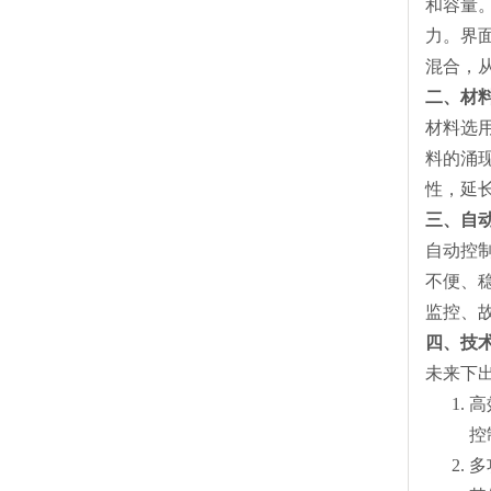
和容量
力。界
混合，
二、材
材料选
料的涌
性，延
三、自
自动控
不便、
监控、
四、技
未来下
高
控
多