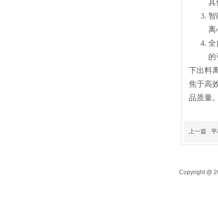
其
智
离
全
的
下出料
焦于高
品质量
上一篇
平
Copyright 