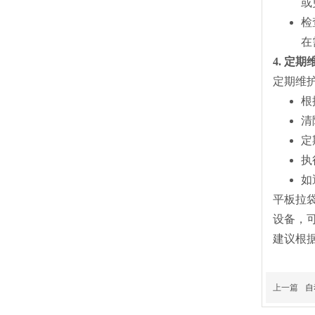
或
检
在
4. 定
定期维
根
清
定
执
如
平板拉
设备，
建议根
上一篇
自