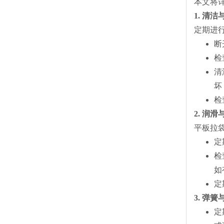
本文将
1. 清
定期进
断
检
清
坏
检
2. 润
平板拉
定
检
如
定
3. 弹
定